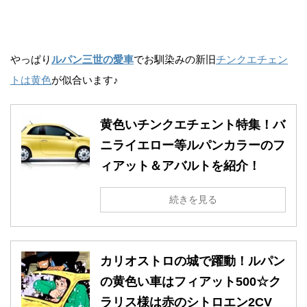
やっぱり
ルパン三世の愛車
でお馴染みの新旧
チンクエチェン
トは黄色
が似合います♪
黄色いチンクエチェント特集！バ
ニライエロー等ルパンカラーのフ
ィアット＆アバルトを紹介！
続きを見る
カリオストロの城で躍動！ルパン
の黄色い車はフィアット500☆ク
ラリス様は赤のシトロエン2CV