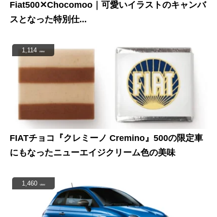
Fiat500✕Chocomoo｜可愛いイラストのキャンバ
スとなった特別仕...
1,114
view
FIATチョコ『クレミーノ Cremino』500の限定車
にもなったニューエイジクリーム色の美味
1,460
view