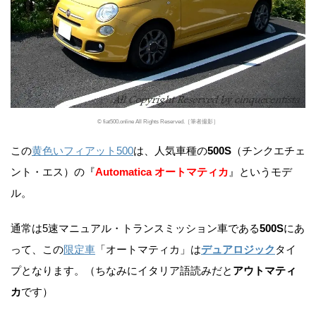
© fiat500.online All Rights Reserved.［筆者撮影］
この
黄色いフィアット500
は、人気車種の
500S
（チンクエチェ
ント・エス）の『
Automatica オートマティカ
』というモデ
ル。
通常は5速マニュアル・トランスミッション車である
500S
にあ
って、この
限定車
「オートマティカ」は
デュアロジック
タイ
プとなります。（ちなみにイタリア語読みだと
アウトマティ
カ
です）