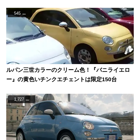
545
view
ルパン三世カラーのクリーム色！『バニライエロ
ー』の黄色いチンクエチェントは限定150台
1,727
view