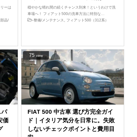
テリーは
穏やかな晴れ間の続くチャンス到来！というわけで洗
車場へ！ フィアット500の洗車方法に特別な…
-
,
部品/
整備/メンテナンス
フィアット500（312系）
75
view
スパ
FIAT 500 中古車 選び方完全ガイ
安価
ド｜イタリア気分を日常に。失敗
グ
しないチェックポイントと費用目