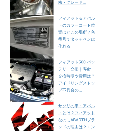
格・グレード...
フィアット＆アバル
トのカラーコード位
置はどこの場所？色
番号でタッチペンは
作れる
フィアット500 バッ
テリー交換｜寿命・
交換時期や費用は？
アイドリングストッ
プ不具合の...
サソリの車・アバル
トとは？フィアット
なのにABARTHブラ
ンドの理由は？エン