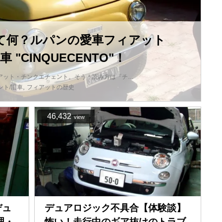
て何？ルパンの愛車フィアット
"CINQUECENTO"！
ィアット・チンクエチェント。そう！読み方は『チ…
,
ント/旧車
フィアットの歴史
46,432
view
デュ
デュアロジック不具合【体験談】
理・
怖い！走行中のギア抜けのトラブ