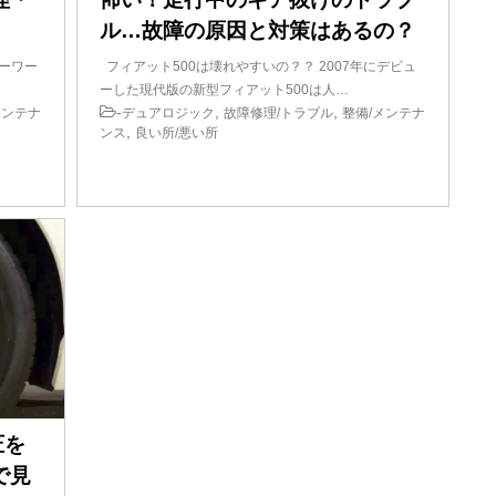
ル…故障の原因と対策はあるの？
ーワー
フィアット500は壊れやすいの？？ 2007年にデビュ
ーした現代版の新型フィアット500は人…
-
,
,
メンテナ
デュアロジック
故障修理/トラブル
整備/メンテナ
,
ンス
良い所/悪い所
圧を
で見