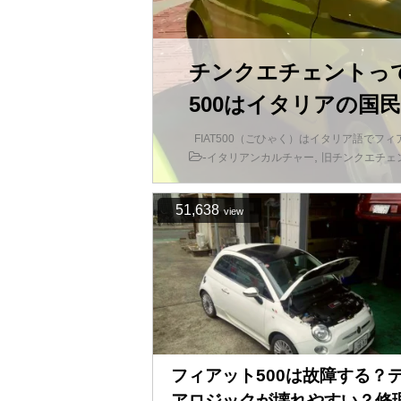
チンクエチェントっ
500はイタリアの国民車 
FIAT500（ごひゃく）はイタリア語でフ
-
,
イタリアンカルチャー
旧チンクエチェ
51,638
view
フィアット500は故障する？
アロジックが壊れやすい？修