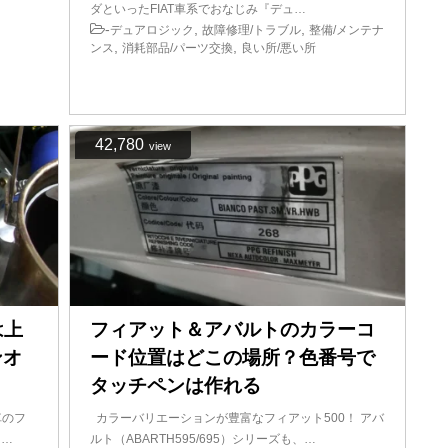
ダといったFIAT車系でおなじみ『デュ…
-
,
,
デュアロジック
故障修理/トラブル
整備/メンテナ
,
,
ンス
消耗部品/パーツ交換
良い所/悪い所
42,780
view
は上
フィアット＆アバルトのカラーコ
ンオ
ード位置はどこの場所？色番号で
タッチペンは作れる
車のフ
カラーバリエーションが豊富なフィアット500！ アバ
ラ…
ルト（ABARTH595/695）シリーズも、…