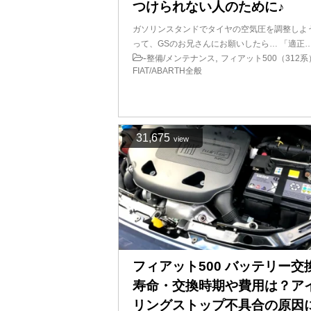
つけられない人のために♪
ガソリンスタンドでタイヤの空気圧を調整しよ
って、GSのお兄さんにお願いしたら… 「適正
-
,
整備/メンテナンス
フィアット500（312系
FIAT/ABARTH全般
31,675
view
フィアット500 バッテリー交
寿命・交換時期や費用は？ア
リングストップ不具合の原因