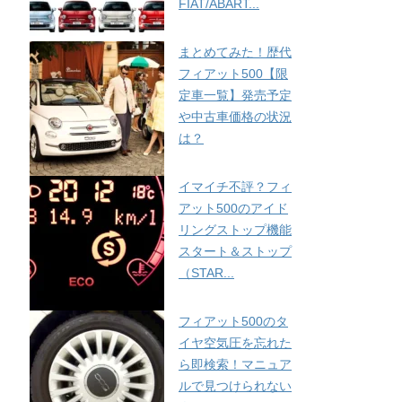
FIAT/ABART...
まとめてみた！歴代
フィアット500【限
定車一覧】発売予定
や中古車価格の状況
は？
イマイチ不評？フィ
アット500のアイド
リングストップ機能
スタート＆ストップ
（STAR...
フィアット500のタ
イヤ空気圧を忘れた
ら即検索！マニュア
ルで見つけられない