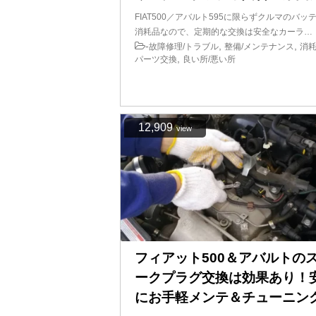
FIAT500／アバルト595に限らずクルマのバッ
消耗品なので、定期的な交換は安全なカーラ…
-
,
,
故障修理/トラブル
整備/メンテナンス
消耗
,
パーツ交換
良い所/悪い所
12,909
view
フィアット500＆アバルトの
ークプラグ交換は効果あり！
にお手軽メンテ＆チューニン