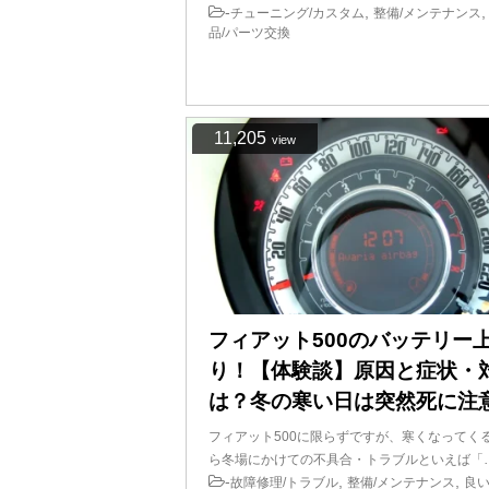
-
,
チューニング/カスタム
整備/メンテナンス
品/パーツ交換
11,205
view
フィアット500のバッテリー
り！【体験談】原因と症状・
は？冬の寒い日は突然死に注
フィアット500に限らずですが、寒くなってく
ら冬場にかけての不具合・トラブルといえば「
-
,
,
故障修理/トラブル
整備/メンテナンス
良い