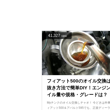
41,327
view
フィアット500のオイル交換
抜き方法で簡単DIY！エンジ
イル量や規格・グレードは？
Myチンクのオイル交換しチャオ！ 今どきは外
ィアット500＆アバルト595でも、正規ディー