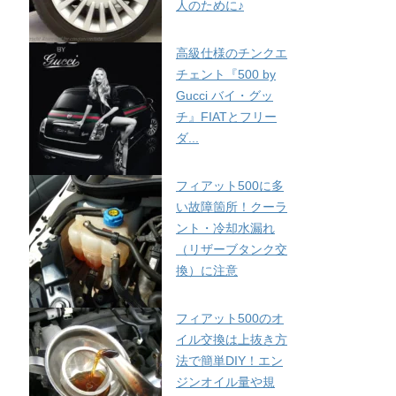
人のために♪
高級仕様のチンクエ
チェント『500 by
Gucci バイ・グッ
チ』FIATとフリー
ダ...
フィアット500に多
い故障箇所！クーラ
ント・冷却水漏れ
（リザーブタンク交
換）に注意
フィアット500のオ
イル交換は上抜き方
法で簡単DIY！エン
ジンオイル量や規