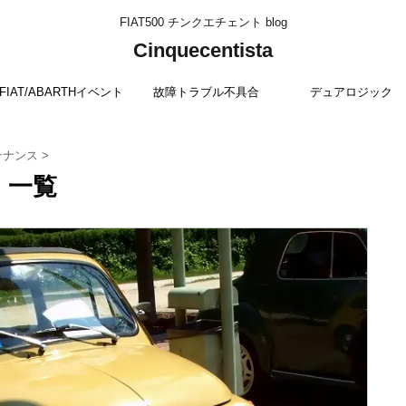
FIAT500 チンクエチェント blog
Cinquecentista
FIAT/ABARTHイベント
故障トラブル不具合
デュアロジック
テナンス
>
 一覧