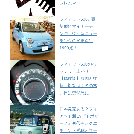
ブレムマー...
フィアット500が最
新型にマイナーチェ
ンジ！後期型ニュー
チンクの変更点は
1900点！
フィアット500のバ
ッテリー上がり！
【体験談】原因と症
状・対策は？冬の寒
い日は突然死に...
日本発売ある？フィ
アット新EV『トポリ
ーノ』初代チンクエ
チェント愛称オマー