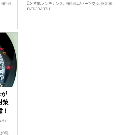
,
-
,
,
消耗部
整備/メンテナンス
消耗部品/パーツ交換
限定車｜
FIAT/ABARTH
上が
対策
意！
る秋か
…
所/悪