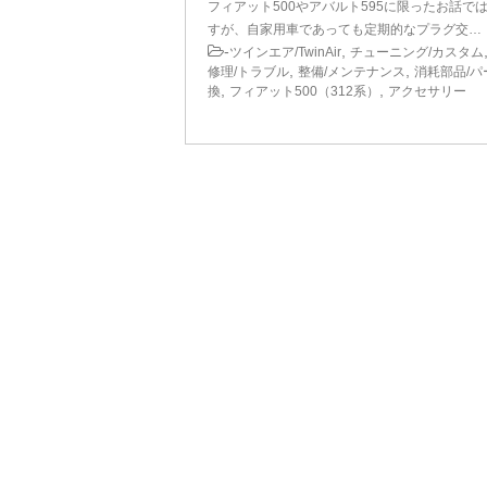
フィアット500やアバルト595に限ったお話で
すが、自家用車であっても定期的なプラグ交…
-
,
ツインエア/TwinAir
チューニング/カスタム
,
,
修理/トラブル
整備/メンテナンス
消耗部品/パ
,
,
換
フィアット500（312系）
アクセサリー