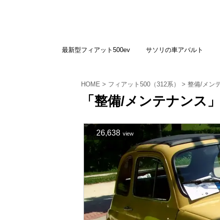
最新型フィアット500ev
サソリの車アバルト
HOME
>
フィアット500（312系）
>
整備/メン
「整備/メンテナンス」
26,638
view