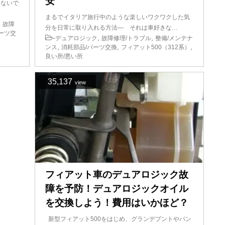
安
はないで
まるでイタリア旅行中のような楽しいワクワクした気
,
故障
分を日常に取り入れる方法― それは車好きな…
ーツ交
-
,
,
デュアロジック
故障修理/トラブル
整備/メンテナ
,
,
,
ンス
消耗部品/パーツ交換
フィアット500（312系）
良い所/悪い所
35,137
view
フィアット車のデュアロジック故
障を予防！デュアロジックオイル
を交換しよう！費用はいかほど？
新型フィアット500をはじめ、グランデプントやパン