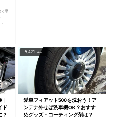
うと思
…
,
）
5,421
view
換｜
愛車フィアット500を洗おう！ア
イド
ンテナ外せば洗車機OK？おすす
に？
めグッズ・コーティング剤は？