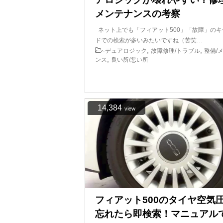
メンテナンスの考察
ネット上でも「フィアット500」「故障」のキ
ドでの検索が多いみたいですね（苦笑…
-
,
,
デュアロジック
故障修理/トラブル
整備/
,
ンス
良い所/悪い所
14,384
view
フィアット500のタイヤ空気
忘れたら即検索！マニュアル