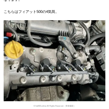
こちらはフィアット500の4気筒。
© fiat500.online All Rights Reserved.［筆者撮影］