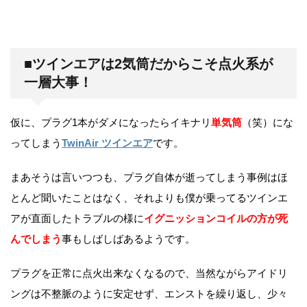
■ツインエアは2気筒だからこそ点火系が
一層大事！
仮に、プラグ1本がダメになったらイキナリ
単気筒
（笑）にな
ってしまう
TwinAir ツインエア
です。
まあそうは言いつつも、プラグ自体が逝ってしまう事例はほ
とんど聞いたことはなく、それよりも僕が乗ってるツインエ
アが直面したトラブルの様に
イグニッションコイルの方が死
んでしまう
事もしばしばあるようです。
プラグを正常に点火出来なくなるので、当然ながらアイドリ
ングは不整脈のように安定せず、エンストを繰り返し、少々