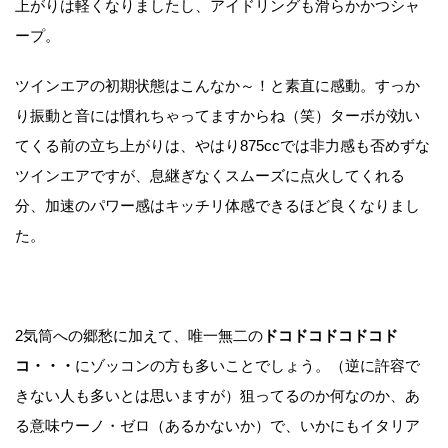
上がりは軽くなりましたし、アイドリングも滑らかかつシャ
ープ。
ツインエアの初期状態はこんなか～！と素直に感動。すっか
り振動と音には慣れちゃってますからね（笑）ターボが効い
てくる前の立ち上がりは、やはり875ccでは非力感も否めずな
ツインエアですが、息継ぎなくスムーズに点火してくれる
分、加速のパワー感はキッチリ体感できるほど良くなりまし
た。
2気筒への郷愁に加えて、唯一無二の
ドコドコドコドコド
コ・・・
にゾッコンの方も多いことでしょう。（逆に許容で
きない人も多いとは思いますが）狙ってるのか何なのか、あ
る意味ウーノ・ゼロ（あるかないか）で、いかにもイタリア