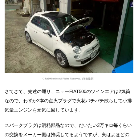
© fiat500.online All Rights Reserved.［筆者撮影］
さてさて、先述の通り、ニューFIAT500のツインエアは2気筒
なので、わずか2本の点火プラグで火花バチバチ散らして小排
気量エンジンを元気に回しています。
スパークプラグは消耗部品なので、だいたい3万キロ毎くらい
の交換をメーカー側は推奨してるようですが、実はよほどの