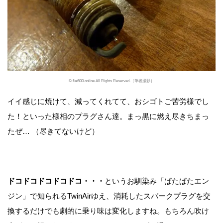
© fiat500.online All Rights Reserved.［筆者撮影］
イイ感じに焼けて、減ってくれてて、おシゴトご苦労様でし
た！といった様相のプラグさん達。まっ黒に燃え尽きちまっ
たぜ… （尽きてないけど）
ドコドコドコドコドコ・・・
というお馴染み「ぱたぱたエン
ジン」で知られるTwinAirゆえ、消耗したスパークプラグを交
換するだけでも劇的に乗り味は変化しますね。もちろん吹け