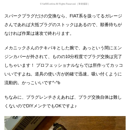
© fiat500.online All Rights Reserved.［筆者撮影］
スパークプラグだけの交換なら、FIAT系を扱ってるガレージ
さんであれば大抵プラグのストックはあるので、順番待ちが
なければ作業は速攻で終わります。
メカニックさんのテキパキとした腕で、あっという間にエン
ジンカバーが外されて、ものの10分程度でプラグ交換は完了
しちゃいます！ プロフェッショナルならでは所作ってカッコ
いいですよね。道具の使い方が的確で迅速。吸い付くように
流動的。かっこいいです^-^b
ちなみに、プラグレンチさえあれば、プラグ交換自体は難し
くないのでDIYメンテでもOKですよ♪