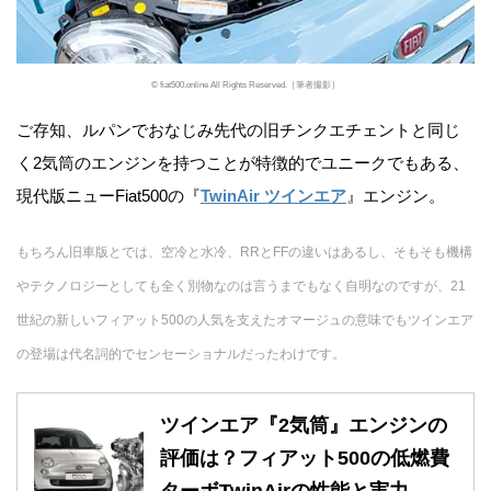
© fiat500.online All Rights Reserved.［筆者撮影］
ご存知、ルパンでおなじみ先代の旧チンクエチェントと同じ
く2気筒のエンジンを持つことが特徴的でユニークでもある、
現代版ニューFiat500の『
TwinAir ツインエア
』エンジン。
もちろん旧車版とでは、空冷と水冷、RRとFFの違いはあるし、そもそも機構
やテクノロジーとしても全く別物なのは言うまでもなく自明なのですが、21
世紀の新しいフィアット500の人気を支えたオマージュの意味でもツインエア
の登場は代名詞的でセンセーショナルだったわけです。
ツインエア『2気筒』エンジンの
評価は？フィアット500の低燃費