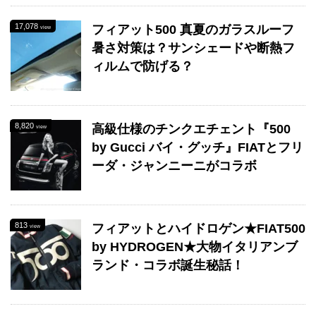
17,078
フィアット500 真夏のガラスルーフ
view
暑さ対策は？サンシェードや断熱フ
ィルムで防げる？
8,820
高級仕様のチンクエチェント『500
view
by Gucci バイ・グッチ』FIATとフリ
ーダ・ジャンニーニがコラボ
813
フィアットとハイドロゲン★FIAT500
view
by HYDROGEN★大物イタリアンブ
ランド・コラボ誕生秘話！