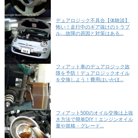
デュアロジック不具合【体験談】
怖い！走行中のギア抜けのトラブ
ル…故障の原因と対策はある...
フィアット車のデュアロジック故
障を予防！デュアロジックオイル
を交換しよう！費用はいかほ...
フィアット500のオイル交換は上抜
き方法で簡単DIY！エンジンオイル
量や規格・グレード...