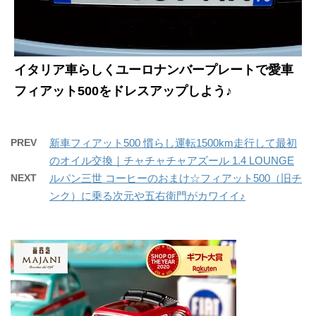
イタリア車らしくユーロナンバープレートで愛車
フィアット500をドレスアップしよう♪
PREV
新車フィアット500 慣らし運転1500km走行して最初
のオイル交換｜チャチャチャアズール 1.4 LOUNGE
NEXT
ルパン三世 コーヒーのおまけ☆フィアット500（旧チ
ンク）に乗る次元や五右衛門がカワイイ♪