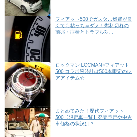
フィアット500でガス欠…燃費が良
くても粘っちゃダメ！燃料切れの
前兆・症状とトラブル対...
ロックマン LOCMAN×フィアット
500 コラボ腕時計は500本限定のレ
アアイテム☆
まとめてみた！歴代フィアット
500【限定車一覧】発売予定や中古
車価格の状況は？