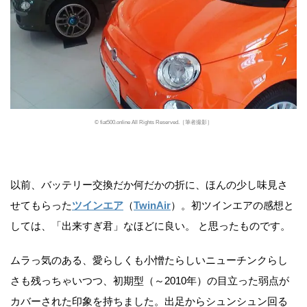
© fiat500.online All Rights Reserved.［筆者撮影］
以前、バッテリー交換だか何だかの折に、ほんの少し味見さ
せてもらった
ツインエア
（
TwinAir
）。初ツインエアの感想と
しては、「出来すぎ君」なほどに良い。 と思ったものです。
ムラっ気のある、愛らしくも小憎たらしいニューチンクらし
さも残っちゃいつつ、初期型（～2010年）の目立った弱点が
カバーされた印象を持ちました。出足からシュンシュン回る