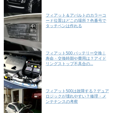
フィアット＆アバルトのカラーコ
ード位置はどこの場所？色番号で
タッチペンは作れる
フィアット500 バッテリー交換｜
寿命・交換時期や費用は？アイド
リングストップ不具合の...
フィアット500は故障する？デュア
ロジックが壊れやすい？修理・メ
ンテナンスの考察