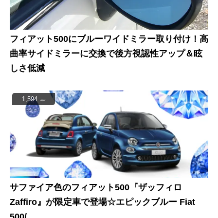
フィアット500にブルーワイドミラー取り付け！高
曲率サイドミラーに交換で後方視認性アップ＆眩
しさ低減
1,594
view
サファイア色のフィアット500『ザッフィロ
Zaffiro』が限定車で登場☆エピックブルー Fiat
500/...