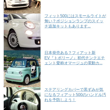
フィット500にはスモールライトが
無い？ポジションランプのスイッ
チ追加キットもあります...
日本発売ある？フィアット新
EV『トポリーノ』初代チンクエチ
ェント愛称オマージュの電動カ...
ステアリングカバーで黒ずみが気
になるフィアット500のハンドル汚
れを予防しよう！