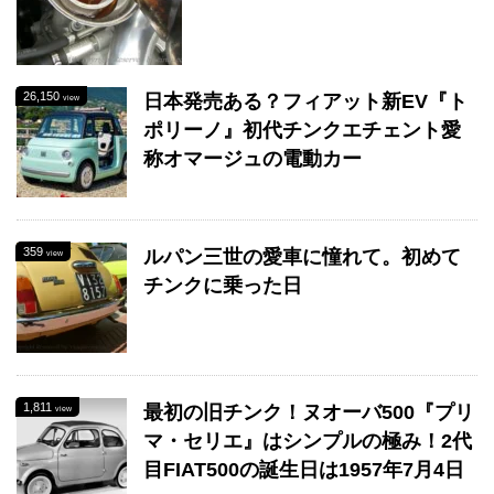
26,150
日本発売ある？フィアット新EV『ト
view
ポリーノ』初代チンクエチェント愛
称オマージュの電動カー
359
ルパン三世の愛車に憧れて。初めて
view
チンクに乗った日
1,811
最初の旧チンク！ヌオーバ500『プリ
view
マ・セリエ』はシンプルの極み！2代
目FIAT500の誕生日は1957年7月4日