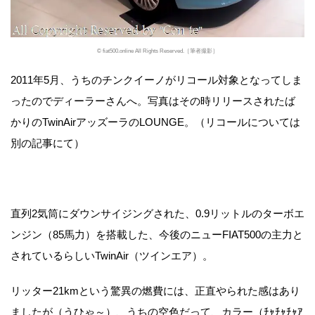
© fiat500.online All Rights Reserved.［筆者撮影］
2011年5月、うちのチンクイーノがリコール対象となってしま
ったのでディーラーさんへ。写真はその時リリースされたば
かりのTwinAirアッズーラのLOUNGE。（リコールについては
別の記事にて）
直列2気筒にダウンサイジングされた、0.9リットルのターボエ
ンジン（85馬力）を搭載した、今後のニューFIAT500の主力と
されているらしいTwinAir（ツインエア）。
リッター21kmという驚異の燃費には、正直やられた感はあり
ましたが（うひゃ～）、うちの空色だって、カラー（ﾁｬﾁｬﾁｬｱ