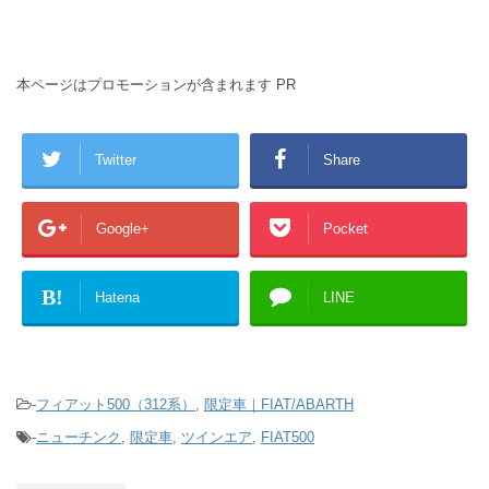
本ページはプロモーションが含まれます PR
Twitter
Share
Google+
Pocket
B!
Hatena
LINE
-
フィアット500（312系）
,
限定車｜FIAT/ABARTH
-
ニューチンク
,
限定車
,
ツインエア
,
FIAT500