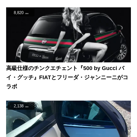
8,820
view
高級仕様のチンクエチェント『500 by Gucci バ
イ・グッチ』FIATとフリーダ・ジャンニーニがコ
ラボ
2,138
view