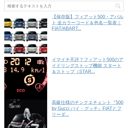
【保存版】フィアット500・アバル
ト 全カラーコード＆色名一覧表｜
FIAT/ABART...
イマイチ不評？フィアット500のア
イドリングストップ機能 スタート
＆ストップ（STAR...
高級仕様のチンクエチェント『500
by Gucci バイ・グッチ』FIATとフ
リーダ...