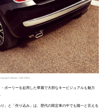
Copyright © Stellantis［出典 引用元］
ャ・ポーリーを起用した華麗で大胆なキービジュアルも魅力
。
わり」と「作り込み」は、歴代の限定車の中でも随一と言える