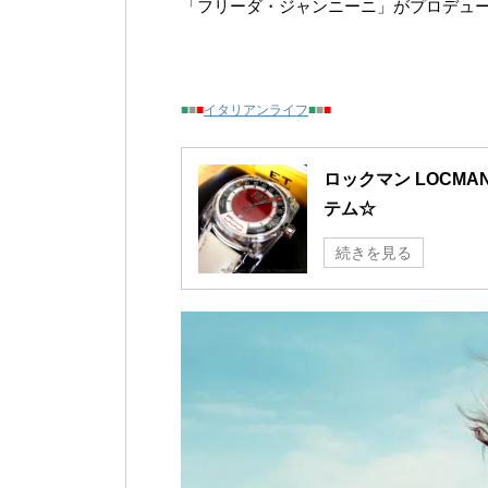
「フリーダ・ジャンニーニ」がプロデュー
■
■
■
イタリアンライフ
■
■
■
ロックマン LOCMA
テム☆
続きを見る