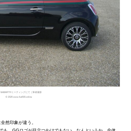
AT&ABARTHミーティングにて［筆者撮影
© 2026 www.fiat500.online
は全然印象が違う。
わけでも、GGロゴが目立つわけでもない。なんというか、全体