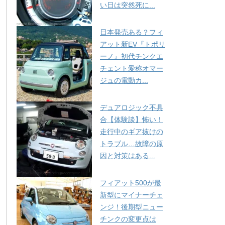
い日は突然死に...
日本発売ある？フィ
アット新EV『トポリ
ーノ』初代チンクエ
チェント愛称オマー
ジュの電動カ...
デュアロジック不具
合【体験談】怖い！
走行中のギア抜けの
トラブル…故障の原
因と対策はある...
フィアット500が最
新型にマイナーチェ
ンジ！後期型ニュー
チンクの変更点は