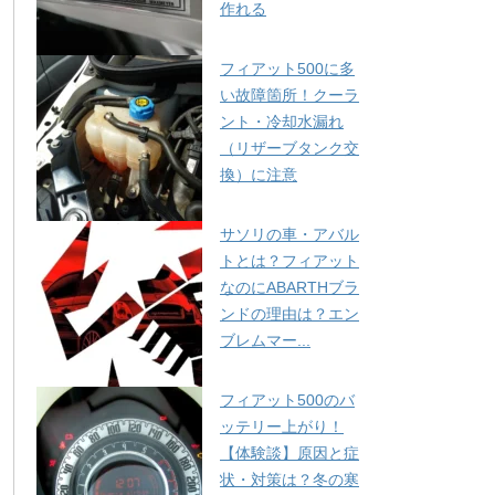
作れる
フィアット500に多
い故障箇所！クーラ
ント・冷却水漏れ
（リザーブタンク交
換）に注意
サソリの車・アバル
トとは？フィアット
なのにABARTHブラ
ンドの理由は？エン
ブレムマー...
フィアット500のバ
ッテリー上がり！
【体験談】原因と症
状・対策は？冬の寒