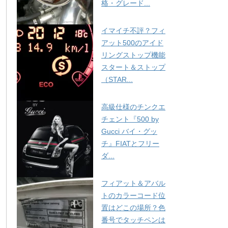
格・グレード...
イマイチ不評？フィ
アット500のアイド
リングストップ機能
スタート＆ストップ
（STAR...
高級仕様のチンクエ
チェント『500 by
Gucci バイ・グッ
チ』FIATとフリー
ダ...
フィアット＆アバル
トのカラーコード位
置はどこの場所？色
番号でタッチペンは