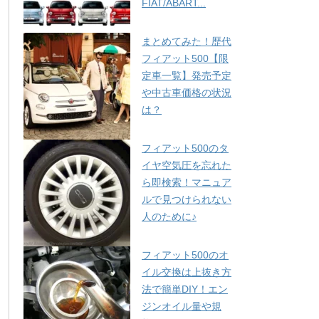
FIAT/ABART...
まとめてみた！歴代
フィアット500【限
定車一覧】発売予定
や中古車価格の状況
は？
フィアット500のタ
イヤ空気圧を忘れた
ら即検索！マニュア
ルで見つけられない
人のために♪
フィアット500のオ
イル交換は上抜き方
法で簡単DIY！エン
ジンオイル量や規