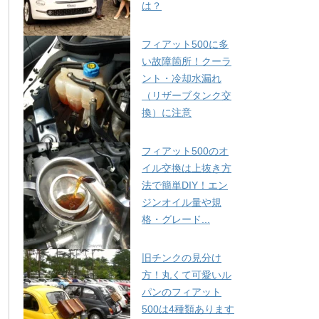
は？
フィアット500に多
い故障箇所！クーラ
ント・冷却水漏れ
（リザーブタンク交
換）に注意
フィアット500のオ
イル交換は上抜き方
法で簡単DIY！エン
ジンオイル量や規
格・グレード...
旧チンクの見分け
方！丸くて可愛いル
パンのフィアット
500は4種類あります