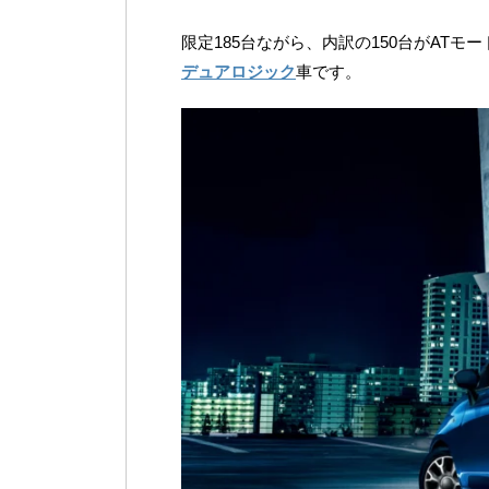
限定185台ながら、内訳の150台がAT
デュアロジック
車です。