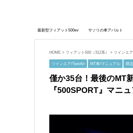
最新型フィアット500ev
サソリの車アバルト
HOME
>
フィアット500（312系）
>
ツインエア/T
ツインエア/TwinAir
MT車/マニュアル
限定
僅か35台！最後のMT
『500SPORT』マ