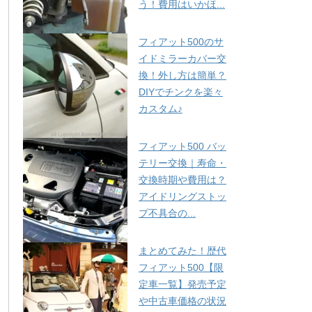
う！費用はいかほ...
フィアット500のサ
イドミラーカバー交
換！外し方は簡単？
DIYでチンクを楽々
カスタム♪
フィアット500 バッ
テリー交換｜寿命・
交換時期や費用は？
アイドリングストッ
プ不具合の...
まとめてみた！歴代
フィアット500【限
定車一覧】発売予定
や中古車価格の状況