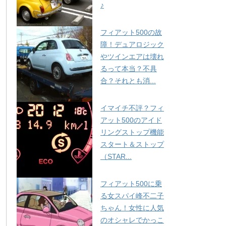
♪
フィアット500の故
障！デュアロジック
やツインエアは壊れ
るって本当？不具
合？それとも消...
イマイチ不評？フィ
アット500のアイド
リングストップ機能
スタート＆ストップ
（STAR...
フィアット500に乗
る女スパイ峰不二子
ちゃん！女性に人気
のオシャレでかっこ