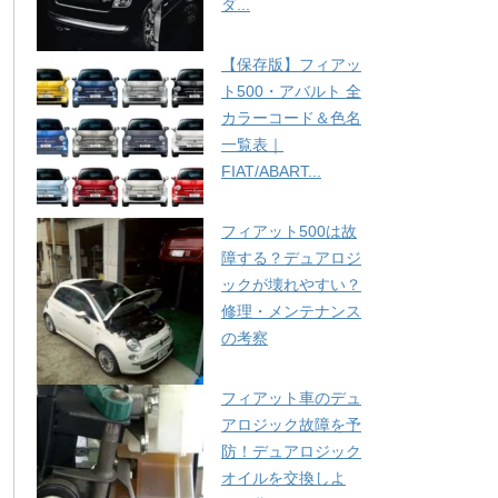
ダ...
【保存版】フィアッ
ト500・アバルト 全
カラーコード＆色名
一覧表｜
FIAT/ABART...
フィアット500は故
障する？デュアロジ
ックが壊れやすい？
修理・メンテナンス
の考察
フィアット車のデュ
アロジック故障を予
防！デュアロジック
オイルを交換しよ