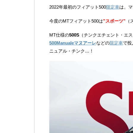
2022年最初のフィアット500
限定車
は、マ
今度のMTフィアット500は
”スポーツ”
（
MT仕様の
500S
（チンクエチェント・エス
500Manualeマヌアーレ
などの
限定車
で投
ニュアル・チンク…！