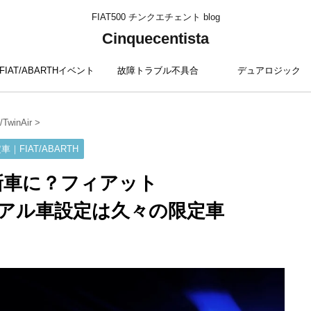
FIAT500 チンクエチェント blog
Cinquecentista
FIAT/ABARTHイベント
故障トラブル不具合
デュアロジック
winAir
>
車｜FIAT/ABARTH
新車に？フィアット
ニュアル車設定は久々の限定車