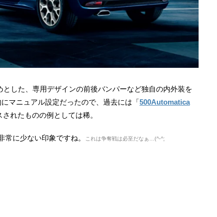
めとした、専用デザインの前後バンパーなど独自の内外装を
的にマニュアル設定だったので、過去には「
500Automatica
スされたものの例としては稀。
非常に少ない印象ですね。
これは争奪戦は必至だなぁ…(^-^;