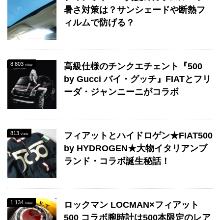
暑さ対策は？サンシェードや断熱フ
ィルムで防げる？
8,803
高級仕様のチンクエチェント『500
view
by Gucci バイ・グッチ』FIATとフリ
ーダ・ジャンニーニがコラボ
813
フィアットとハイドロゲン★FIAT500
view
by HYDROGEN★大物イタリアンブ
ランド・コラボ誕生秘話！
1,134
ロックマン LOCMAN×フィアット
view
500 コラボ腕時計は500本限定のレア