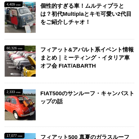
4,409
個性的すぎる車！ムルティプラと
view
は？初代Multiplaとキモ可愛い2代目
をご紹介しチャオ！
60,326
フィアット&アバルト系イベント情報
view
まとめ｜ミーティング・イタリア車
オフ会 FIAT/ABARTH
2,333
FIAT500のサンルーフ・キャンバスト
view
ップの話
17,077
フィアット500 真夏のガラスルーフ
view