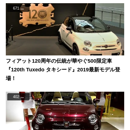
671
view
フィアット120周年の伝統が華やぐ500限定車
『120th Tuxedo タキシード』2019最新モデル登
場！
402
view