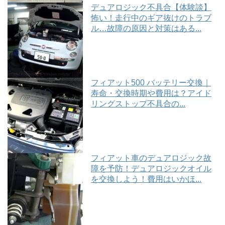
デュアロジック不具合【体験談】
怖い！走行中のギア抜けのトラブ
ル…故障の原因と対策はある...
フィアット500 バッテリー交換｜
寿命・交換時期や費用は？アイド
リングストップ不具合の...
フィアット車のデュアロジック故
障を予防！デュアロジックオイル
を交換しよう！費用はいかほ...