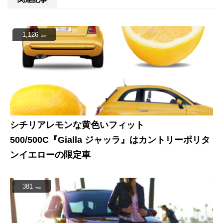
1,126
view
シチリアレモンな黄色いフィット
500/500C『Gialla ジャッラ』はカントリーポリタ
ンイエローの限定車
381
view