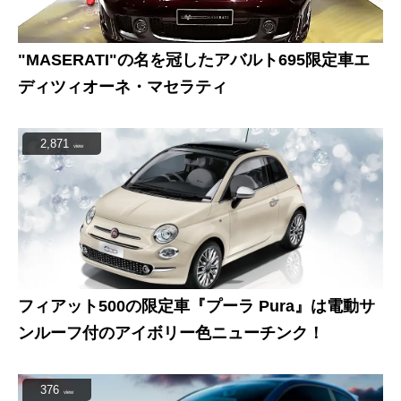
"MASERATI"の名を冠したアバルト695限定車エ
ディツィオーネ・マセラティ
2,871
view
フィアット500の限定車『プーラ Pura』は電動サ
ンルーフ付のアイボリー色ニューチンク！
376
view