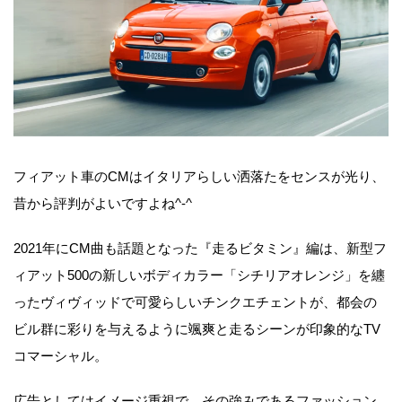
フィアット車のCMはイタリアらしい洒落たをセンスが光り、
昔から評判がよいですよね^-^
2021年にCM曲も話題となった『走るビタミン』編は、新型フ
ィアット500の新しいボディカラー「シチリアオレンジ」を纏
ったヴィヴィッドで可愛らしいチンクエチェントが、都会の
ビル群に彩りを与えるように颯爽と走るシーンが印象的なTV
コマーシャル。
広告としてはイメージ重視で、その強みであるファッション