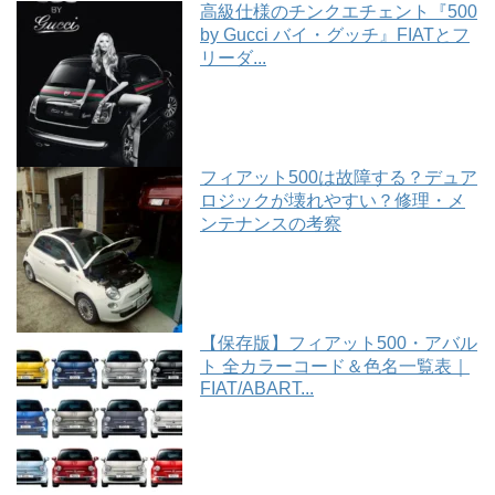
高級仕様のチンクエチェント『500
by Gucci バイ・グッチ』FIATとフ
リーダ...
フィアット500は故障する？デュア
ロジックが壊れやすい？修理・メ
ンテナンスの考察
【保存版】フィアット500・アバル
ト 全カラーコード＆色名一覧表｜
FIAT/ABART...