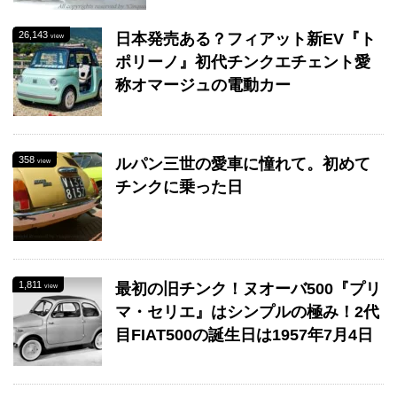
26,143
日本発売ある？フィアット新EV『ト
view
ポリーノ』初代チンクエチェント愛
称オマージュの電動カー
358
ルパン三世の愛車に憧れて。初めて
view
チンクに乗った日
1,811
最初の旧チンク！ヌオーバ500『プリ
view
マ・セリエ』はシンプルの極み！2代
目FIAT500の誕生日は1957年7月4日