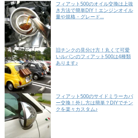
フィアット500のオイル交換は上抜
き方法で簡単DIY！エンジンオイル
量や規格・グレード...
旧チンクの見分け方！丸くて可愛
いルパンのフィアット500は4種類
あります♪
フィアット500のサイドミラーカバ
ー交換！外し方は簡単？DIYでチン
クを楽々カスタム♪