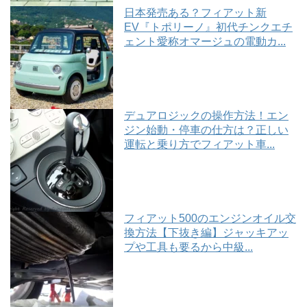
日本発売ある？フィアット新
EV『トポリーノ』初代チンクエチ
ェント愛称オマージュの電動カ...
デュアロジックの操作方法！エン
ジン始動・停車の仕方は？正しい
運転と乗り方でフィアット車...
フィアット500のエンジンオイル交
換方法【下抜き編】ジャッキアッ
プや工具も要るから中級...