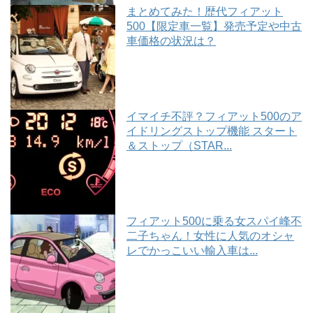
まとめてみた！歴代フィアット
500【限定車一覧】発売予定や中古
車価格の状況は？
イマイチ不評？フィアット500のア
イドリングストップ機能 スタート
＆ストップ（STAR...
フィアット500に乗る女スパイ峰不
二子ちゃん！女性に人気のオシャ
レでかっこいい輸入車は...