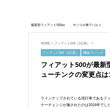
最新型フィアット500ev
サソリの車アバルト
HOME
>
フィアット500（312系）
>
フィアット500（312系）
機能/スペック
フィアット500が最
ューチンクの変更点は1
ラインナップされている現行車であるフィ
ナーチェンジが施されたのは2016年でし