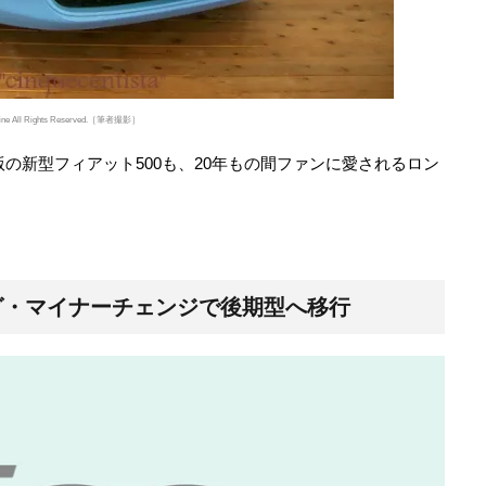
online All Rights Reserved.［筆者撮影］
版の新型フィアット500も、20年もの間ファンに愛されるロン
ッグ・マイナーチェンジで後期型へ移行