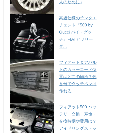
人のために♪
高級仕様のチンクエ
チェント『500 by
Gucci バイ・グッ
チ』FIATとフリー
ダ...
フィアット＆アバル
トのカラーコード位
置はどこの場所？色
番号でタッチペンは
作れる
フィアット500 バッ
テリー交換｜寿命・
交換時期や費用は？
アイドリングストッ