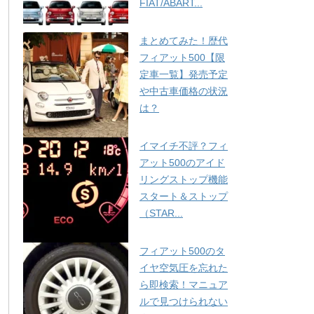
FIAT/ABART...
まとめてみた！歴代
フィアット500【限
定車一覧】発売予定
や中古車価格の状況
は？
イマイチ不評？フィ
アット500のアイド
リングストップ機能
スタート＆ストップ
（STAR...
フィアット500のタ
イヤ空気圧を忘れた
ら即検索！マニュア
ルで見つけられない