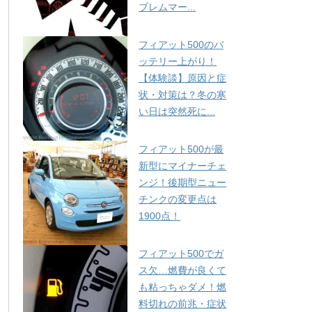
ブレムマー...
フィアット500のバ
ッテリー上がり！
【体験談】原因と症
状・対策は？冬の寒
い日は突然死に...
フィアット500が最
新型にマイナーチェ
ンジ！後期型ニュー
チンクの変更点は
1900点！
フィアット500でガ
ス欠…燃費が良くて
も粘っちゃダメ！燃
料切れの前兆・症状