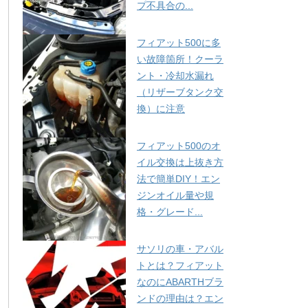
プ不具合の...
フィアット500に多
い故障箇所！クーラ
ント・冷却水漏れ
（リザーブタンク交
換）に注意
フィアット500のオ
イル交換は上抜き方
法で簡単DIY！エン
ジンオイル量や規
格・グレード...
サソリの車・アバル
トとは？フィアット
なのにABARTHブラ
ンドの理由は？エン