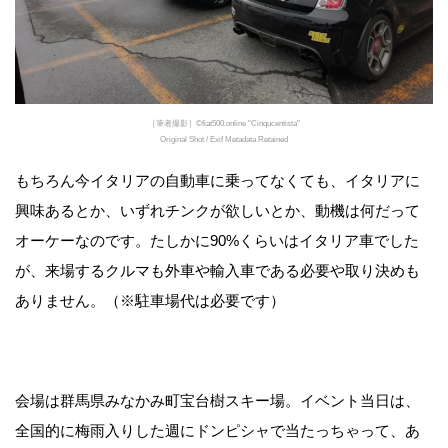
［筆者撮影］©fiat500.online "Cinqucentista"
Original Shot / Exif Metadata Retained
もちろん今イタリアの自動車に乗ってなくても、イタリアに
興味あるとか、いずれチンクが欲しいとか、動機は何だって
オーケーなのです。たしかに90%くらいはイタリア車でした
が、来場するクルマも外車や輸入車である必要や取り決めも
ありません。（※駐車場代は必要です）
会場は群馬県みなかみ町宝台樹スキー場。イベント当日は、
全国的に梅雨入りした週にドンピシャで当たっちゃって、あ