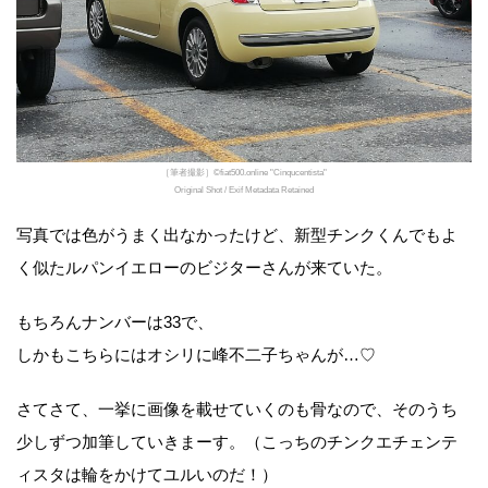
［筆者撮影］©fiat500.online "Cinqucentista"
Original Shot / Exif Metadata Retained
写真では色がうまく出なかったけど、新型チンクくんでもよ
く似たルパンイエローのビジターさんが来ていた。
もちろんナンバーは33で、
しかもこちらにはオシリに峰不二子ちゃんが…♡
さてさて、一挙に画像を載せていくのも骨なので、そのうち
少しずつ加筆していきまーす。（こっちのチンクエチェンテ
ィスタは輪をかけてユルいのだ！）