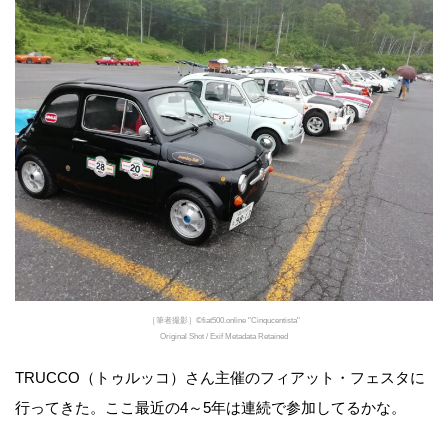
［筆者撮影］©fiat500.online "Cinqucentista"
Original Shot / Exif Metadata Retained
TRUCCO（トゥルッコ）さん主催のフィアット・フェスタに
行ってきた。ここ最近の4～5年は連続で参加してるかな。