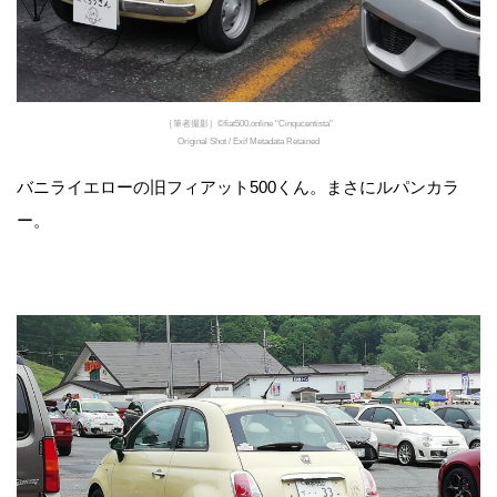
［筆者撮影］©fiat500.online "Cinqucentista"
Original Shot / Exif Metadata Retained
バニライエローの旧フィアット500くん。まさにルパンカラ
ー。