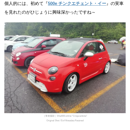
個人的には、初めて『
500e チンクエチェント・イー
』の実車
を見れたのがひじょうに興味深かったですね～
［筆者撮影］©fiat500.online "Cinqucentista"
Original Shot / Exif Metadata Retained