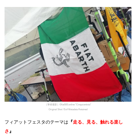
［筆者撮影］©fiat500.online "Cinqucentista"
Original Shot / Exif Metadata Retained
フィアットフェスタのテーマは
『
走る、見る、触れる楽し
さ
』