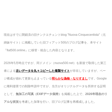
現在はすでに閉鎖済の旧チンクエチェントblog "Nuova Cinquecentista"（元
姉妹サイト）に掲載していた旧フィアット500のブログ記事を、本サイト
『fiat500.online』に移管・統合した内容となります。
2026年5月時点ですが、同ドメイン（nuova500.net）を新規で取得した第三
者による
古いデータを丸々コピーした複製サイト
が存在していますが、ペー
ジ構成が崩れて更新も止まっている
明らかな偽物・なりすまし
です。Google
に権利侵害での削除申請中ですが、当方がオリジナルデータを所持する証明
として
、
無加工の
写真（EXIFデータ保持）
を掲載した上で、
2026年現在のリ
アルな状況
を考慮した加筆を行い、旧ブログ記事を再構成しました。