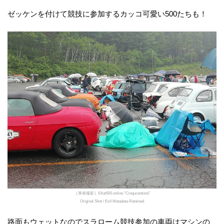
ゼッケンを付けて競技に参加するカッコ可愛い500たちも！
［筆者撮影］©fiat500.online "Cinqucentista"
Original Shot / Exif Metadata Retained
路面もウェットなのでスラローム競技参加の車両はマシンの