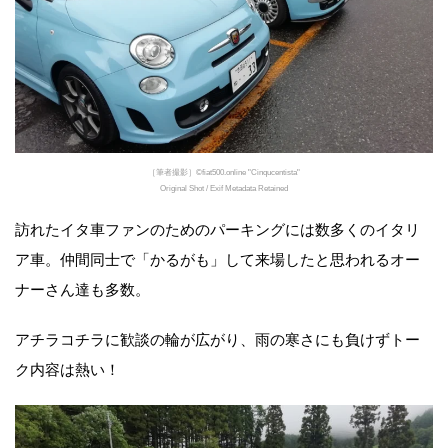
［筆者撮影］©fiat500.online "Cinqucentista"
Original Shot / Exif Metadata Retained
訪れたイタ車ファンのためのパーキングには数多くのイタリ
ア車。仲間同士で「かるがも」して来場したと思われるオー
ナーさん達も多数。
アチラコチラに歓談の輪が広がり、雨の寒さにも負けずトー
ク内容は熱い！