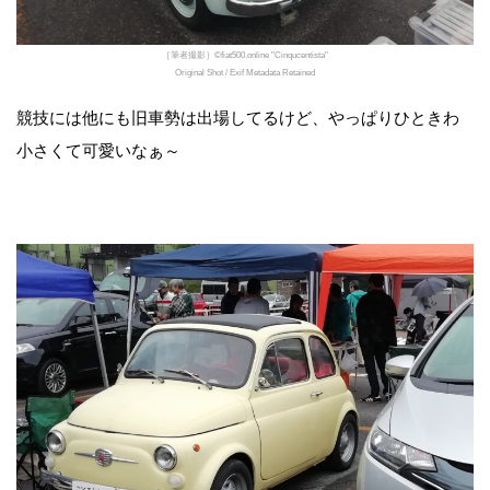
［筆者撮影］©fiat500.online "Cinqucentista"
Original Shot / Exif Metadata Retained
競技には他にも旧車勢は出場してるけど、やっぱりひときわ
小さくて可愛いなぁ～