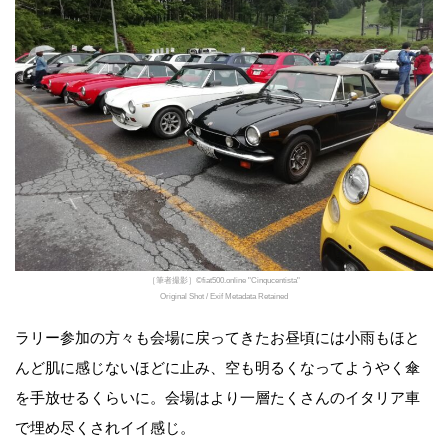
［筆者撮影］©fiat500.online "Cinqucentista"
Original Shot / Exif Metadata Retained
ラリー参加の方々も会場に戻ってきたお昼頃には小雨もほと
んど肌に感じないほどに止み、空も明るくなってようやく傘
を手放せるくらいに。会場はより一層たくさんのイタリア車
で埋め尽くされイイ感じ。