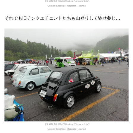
［筆者撮影］©fiat500.online "Cinqucentista"
Original Shot / Exif Metadata Retained
それでも旧チンクエチェントたちも山登りして馳せ参じ…
［筆者撮影］©fiat500.online "Cinqucentista"
Original Shot / Exif Metadata Retained