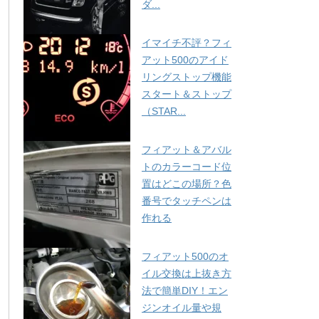
ダ...
イマイチ不評？フィ
アット500のアイド
リングストップ機能
スタート＆ストップ
（STAR...
フィアット＆アバル
トのカラーコード位
置はどこの場所？色
番号でタッチペンは
作れる
フィアット500のオ
イル交換は上抜き方
法で簡単DIY！エン
ジンオイル量や規