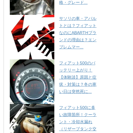
格・グレード...
サソリの車・アバル
トとは？フィアット
なのにABARTHブラ
ンドの理由は？エン
ブレムマー...
フィアット500のバ
ッテリー上がり！
【体験談】原因と症
状・対策は？冬の寒
い日は突然死に...
フィアット500に多
い故障箇所！クーラ
ント・冷却水漏れ
（リザーブタンク交