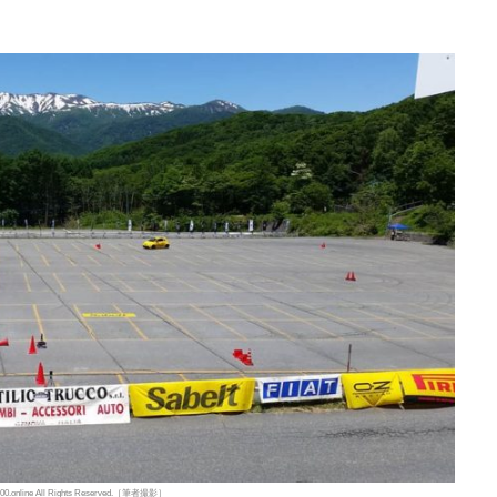
t500.online All Rights Reserved.［筆者撮影］