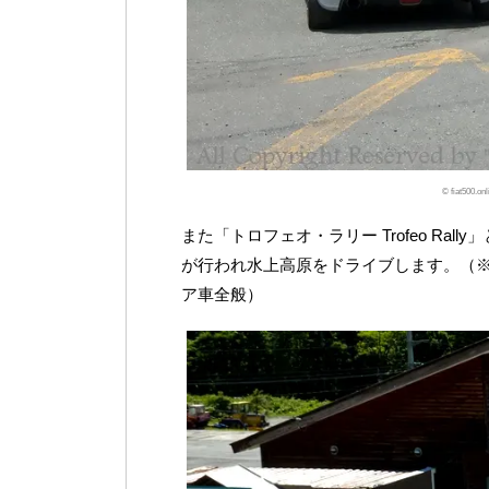
© fiat500.
また「トロフェオ・ラリー Trofeo R
が行われ水上高原をドライブします。（※対象はF
ア車全般）