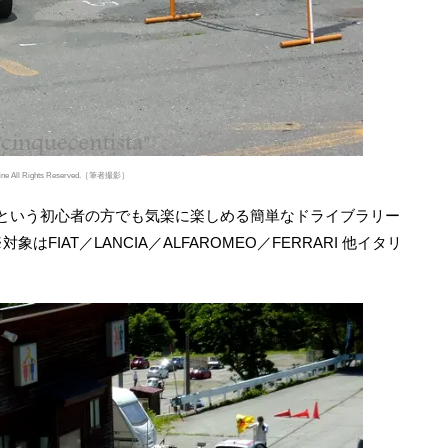
online All Rights Reserved.［筆者撮影］
ally」という初心者の方でも気楽に楽しめる簡単なドライブラリー
IAT／LANCIA／ALFAROMEO／FERRARI 他イタリ