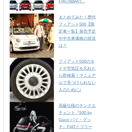
FIAT/ABART...
まとめてみた！歴代
フィアット500【限
定車一覧】発売予定
や中古車価格の状況
は？
フィアット500のタ
イヤ空気圧を忘れた
ら即検索！マニュア
ルで見つけられない
人のために♪
高級仕様のチンクエ
チェント『500 by
Gucci バイ・グッ
チ』FIATとフリー