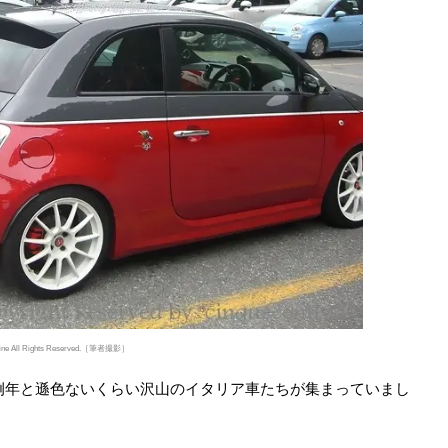
online All Rights Reserved.［筆者撮影］
も例年と遜色ないくらい沢山のイタリア車たちが集まっていまし