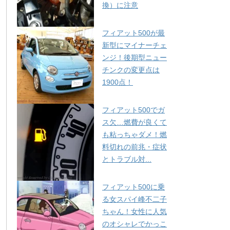
換）に注意
フィアット500が最
新型にマイナーチェ
ンジ！後期型ニュー
チンクの変更点は
1900点！
フィアット500でガ
ス欠…燃費が良くて
も粘っちゃダメ！燃
料切れの前兆・症状
とトラブル対...
フィアット500に乗
る女スパイ峰不二子
ちゃん！女性に人気
のオシャレでかっこ