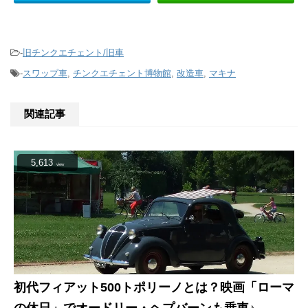
-
旧チンクエチェント/旧車
-
スワップ車
,
チンクエチェント博物館
,
改造車
,
マキナ
関連記事
5,613
view
初代フィアット500トポリーノとは？映画「ローマ