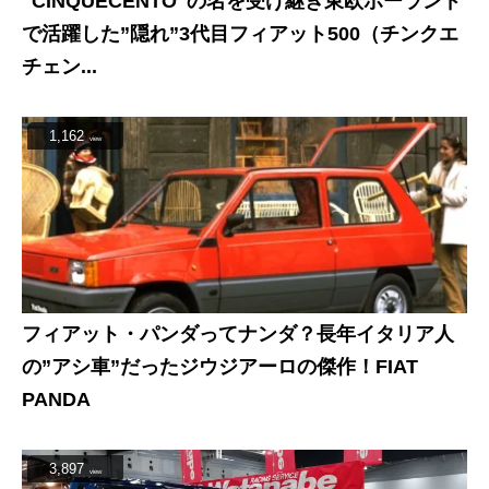
"CINQUECENTO"の名を受け継ぎ東欧ポーランド
で活躍した”隠れ”3代目フィアット500（チンクエ
チェン...
1,162
view
フィアット・パンダってナンダ？長年イタリア人
の”アシ車”だったジウジアーロの傑作！FIAT
PANDA
3,897
view