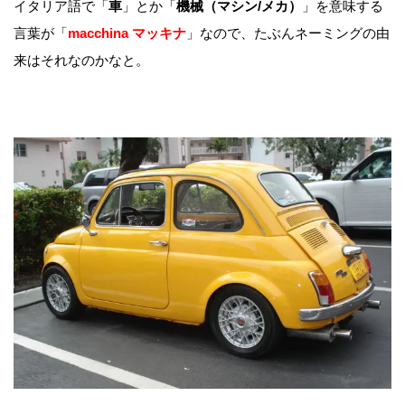
イタリア語で「
車
」とか「
機械（マシン/メカ）
」を意味する
言葉が「
macchina マッキナ
」なので、たぶんネーミングの由
来はそれなのかなと。