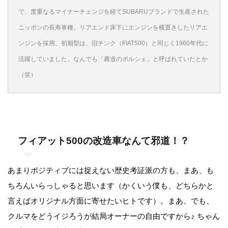
で、度重なるマイナーチェンジを経てSUBARUブランドで生産された
ニッポンの長寿車種。リアエンド床下にエンジンを横置きしたリアエ
ンジンを採用。初期型は、旧チンク（FIAT500）と同じく1960年代に
活躍していました。なんでも「農道のポルシェ」と呼ばれていたとか
（笑）
フィアット500の改造車なんて邪道！？
あまりポジティブには捉えない歴史考証派の方も、まあ、も
ちろんいらっしゃると思います（かくいう僕も、どちらかと
言えばオリジナル方面に寄せたいヒトです）。まあ、でも、
クルマをどうイジろうが結局オーナーの自由ですから♪ ちゃん