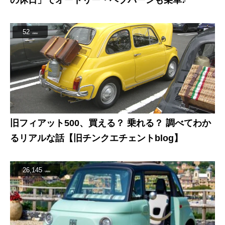
の休日」でオードリー・ヘプバーンも乗車♪
52
view
旧フィアット500、買える？ 乗れる？ 調べてわか
るリアルな話【旧チンクエチェントblog】
26,145
view