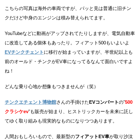
こちらの写真は海外の車両ですが、パッと見は普通に旧チン
クだけど中身のエンジンは積み替えられてます。
YouTubeなどに動画がアップされてたりしますが、電気自動車
に改造してある個体もあったり。フィアット500もいよいよ
EVチンクチェント
に移行が始まっていますが、半世紀以上も
前のオールド・チンクがEV車になってるなんて面白いですよ
ね！
どんな乗り心地か想像もつきませんが（笑）
チンクエチェント博物館
さんの手掛けた
EVコンバート
の"
500
クラシケev
"も販売が始まり、ヒストリックカーを未来に託し
てゆく取り組みも現実的なものになりつつあります。
人間おもしろいもので、最新型の
フィアットEV車
が取り沙汰