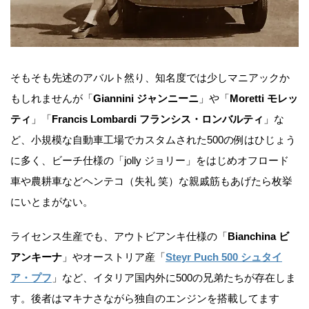
そもそも先述のアバルト然り、知名度では少しマニアックか
もしれませんが「
Giannini ジャンニーニ
」や「
Moretti モレッ
ティ
」「
Francis Lombardi フランシス・ロンバルティ
」な
ど、小規模な自動車工場でカスタムされた500の例はひじょう
に多く、ビーチ仕様の「jolly ジョリー」をはじめオフロード
車や農耕車などヘンテコ（失礼 笑）な親戚筋もあげたら枚挙
にいとまがない。
ライセンス生産でも、アウトビアンキ仕様の「
Bianchina ビ
アンキーナ
」やオーストリア産「
Steyr Puch 500 シュタイ
ア・プフ
」など、イタリア国内外に500の兄弟たちが存在しま
す。後者はマキナさながら独自のエンジンを搭載してます