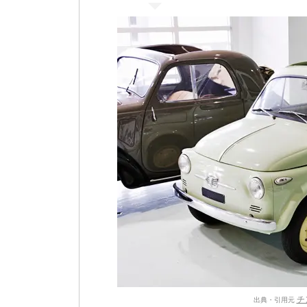
チ
出典・引用元