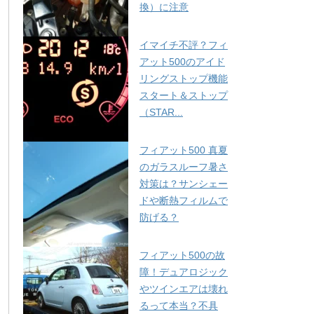
換）に注意
イマイチ不評？フィ
アット500のアイド
リングストップ機能
スタート＆ストップ
（STAR...
フィアット500 真夏
のガラスルーフ暑さ
対策は？サンシェー
ドや断熱フィルムで
防げる？
フィアット500の故
障！デュアロジック
やツインエアは壊れ
るって本当？不具