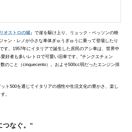
！
リオストロの城
』で崖を駆け上り、リュック・ベッソンの映
eu』ではジャン・レノが小さな車体ぎゅうぎゅうに乗って登場したり
です。1957年にイタリアで誕生した庶民のアシ車は、世界中
愛好者も多いレトロで可愛い旧車です。”チンクエチェン
のこと（cinquecento）。およそ500cc弱だったエンジン排
ット500を通じてイタリアの感性や生活文化の豊かさ、楽し
ます。
来につなぐ。"