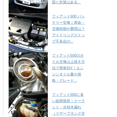
因と対策はある...
フィアット500 バッ
テリー交換｜寿命・
交換時期や費用は？
アイドリングストッ
プ不具合の...
フィアット500のオ
イル交換は上抜き方
法で簡単DIY！エン
ジンオイル量や規
格・グレード...
フィアット500に多
い故障箇所！クーラ
ント・冷却水漏れ
（リザーブタンク交