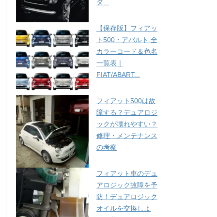
ダ...
【保存版】フィアッ
ト500・アバルト 全
カラーコード＆色名
一覧表｜
FIAT/ABART...
フィアット500は故
障する？デュアロジ
ックが壊れやすい？
修理・メンテナンス
の考察
フィアット車のデュ
アロジック故障を予
防！デュアロジック
オイルを交換しよ