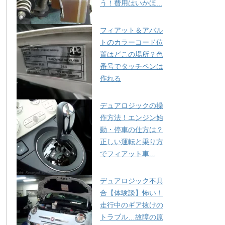
う！費用はいかほ...
フィアット＆アバル
トのカラーコード位
置はどこの場所？色
番号でタッチペンは
作れる
デュアロジックの操
作方法！エンジン始
動・停車の仕方は？
正しい運転と乗り方
でフィアット車...
デュアロジック不具
合【体験談】怖い！
走行中のギア抜けの
トラブル…故障の原