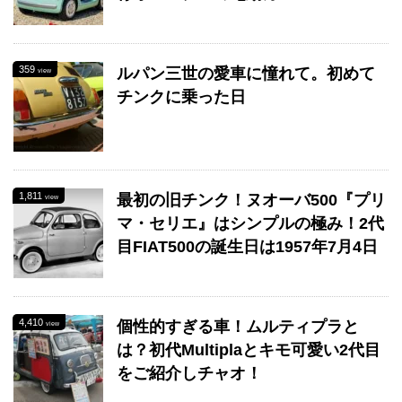
359
ルパン三世の愛車に憧れて。初めて
view
チンクに乗った日
1,811
最初の旧チンク！ヌオーバ500『プリ
view
マ・セリエ』はシンプルの極み！2代
目FIAT500の誕生日は1957年7月4日
4,410
個性的すぎる車！ムルティプラと
view
は？初代Multiplaとキモ可愛い2代目
をご紹介しチャオ！