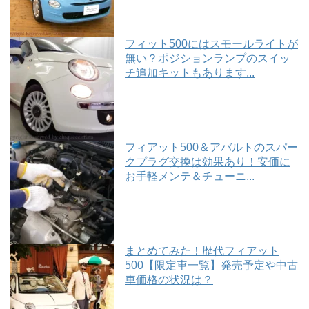
フィット500にはスモールライトが
無い？ポジションランプのスイッ
チ追加キットもあります...
フィアット500＆アバルトのスパー
クプラグ交換は効果あり！安価に
お手軽メンテ＆チューニ...
まとめてみた！歴代フィアット
500【限定車一覧】発売予定や中古
車価格の状況は？