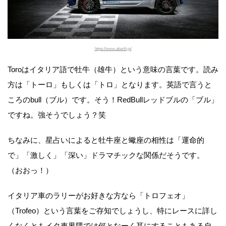
https://www.abarth.jp/
Toroはイタリア語で牡牛（雄牛）という意味の言葉です。読み
方は「トーロ」もしくは「トロ」となります。英語で言うと
ころのbull（ブル）です。そう！RedBullレッドブルの「ブル」
ですね。強そうでしょう？笑
ちなみに、星占いによると牡牛座と蠍座の相性は「運命的
で」「激しく」「深い」ドラマチックな関係だそうです。
（おおっ！）
イタリア車のラリーがお好きな方なら「トロフェオ」
（Trofeo）という言葉をご存知でしょうし、特にレースに詳し
くなくともイタ車界隈では何となーく耳にすることもある自