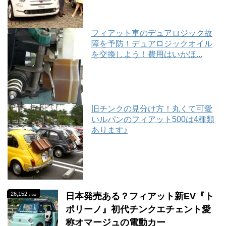
フィアット車のデュアロジック故
障を予防！デュアロジックオイル
を交換しよう！費用はいかほ...
旧チンクの見分け方！丸くて可愛
いルパンのフィアット500は4種類
あります♪
26,152
日本発売ある？フィアット新EV『ト
view
ポリーノ』初代チンクエチェント愛
称オマージュの電動カー