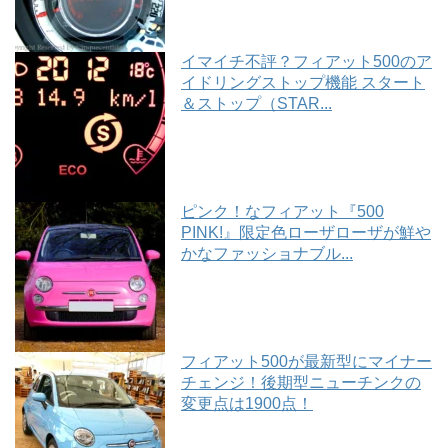
イマイチ不評？フィアット500のア
イドリングストップ機能 スタート
＆ストップ（STAR...
ピンク！なフィアット『500
PINK!』限定色ローザローザが鮮や
かなファッショナブル...
フィアット500が最新型にマイナー
チェンジ！後期型ニューチンクの
変更点は1900点！