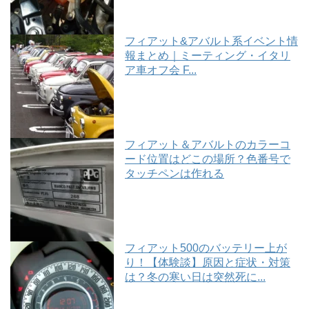
フィアット&アバルト系イベント情
報まとめ｜ミーティング・イタリ
ア車オフ会 F...
フィアット＆アバルトのカラーコ
ード位置はどこの場所？色番号で
タッチペンは作れる
フィアット500のバッテリー上が
り！【体験談】原因と症状・対策
は？冬の寒い日は突然死に...