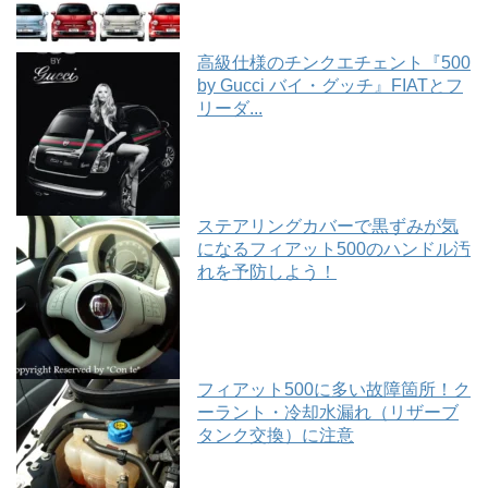
高級仕様のチンクエチェント『500
by Gucci バイ・グッチ』FIATとフ
リーダ...
ステアリングカバーで黒ずみが気
になるフィアット500のハンドル汚
れを予防しよう！
フィアット500に多い故障箇所！ク
ーラント・冷却水漏れ（リザーブ
タンク交換）に注意