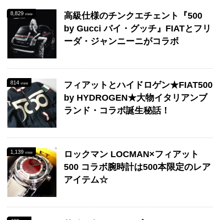
8,829
高級仕様のチンクエチェント『500
view
by Gucci バイ・グッチ』FIATとフリ
ーダ・ジャンニーニがコラボ
814
フィアットとハイドロゲン★FIAT500
view
by HYDROGEN★大物イタリアンブ
ランド・コラボ誕生秘話！
1,139
ロックマン LOCMAN×フィアット
view
500 コラボ腕時計は500本限定のレア
アイテム☆