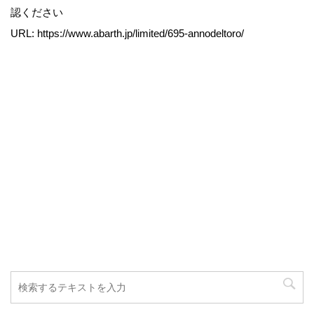
認ください
URL: https://www.abarth.jp/limited/695-annodeltoro/