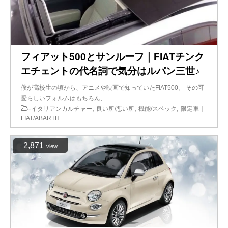
フィアット500とサンルーフ｜FIATチンク
エチェントの代名詞で気分はルパン三世♪
僕が高校生の頃から、アニメや映画で知っていたFIAT500。 その可
愛らしいフォルムはもちろん、…
-
,
,
,
イタリアンカルチャー
良い所/悪い所
機能/スペック
限定車｜
FIAT/ABARTH
2,871
view