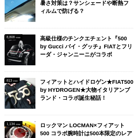
暑さ対策は？サンシェードや断熱フ
ィルムで防げる？
8,808
高級仕様のチンクエチェント『500
view
by Gucci バイ・グッチ』FIATとフリ
ーダ・ジャンニーニがコラボ
813
フィアットとハイドロゲン★FIAT500
view
by HYDROGEN★大物イタリアンブ
ランド・コラボ誕生秘話！
1,134
ロックマン LOCMAN×フィアット
view
500 コラボ腕時計は500本限定のレア