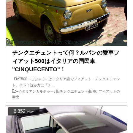
チンクエチェントって何？ルパンの愛車フ
ィアット500はイタリアの国民車
"CINQUECENTO"！
FIAT500（ごひゃく）はイタリア語でフィアット・チンクエチェン
ト。そう！読み方は『チ…
-
,
,
イタリアンカルチャー
旧チンクエチェント/旧車
フィアットの
歴史
6,352
view