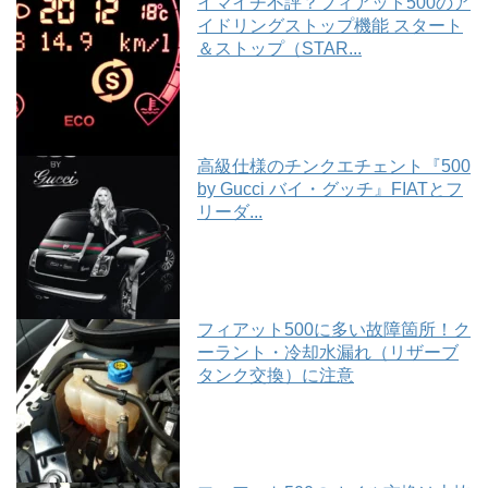
イマイチ不評？フィアット500のア
イドリングストップ機能 スタート
＆ストップ（STAR...
高級仕様のチンクエチェント『500
by Gucci バイ・グッチ』FIATとフ
リーダ...
フィアット500に多い故障箇所！ク
ーラント・冷却水漏れ（リザーブ
タンク交換）に注意