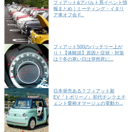
フィアット&アバルト系イベント情
報まとめ｜ミーティング・イタリ
ア車オフ会 F...
フィアット500のバッテリー上が
り！【体験談】原因と症状・対策
は？冬の寒い日は突然死に...
日本発売ある？フィアット新
EV『トポリーノ』初代チンクエチ
ェント愛称オマージュの電動カ...