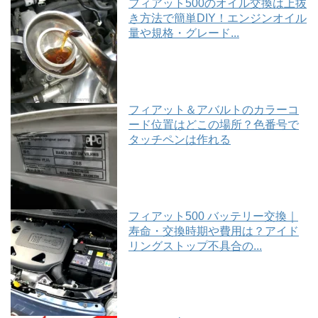
フィアット500のオイル交換は上抜
き方法で簡単DIY！エンジンオイル
量や規格・グレード...
フィアット＆アバルトのカラーコ
ード位置はどこの場所？色番号で
タッチペンは作れる
フィアット500 バッテリー交換｜
寿命・交換時期や費用は？アイド
リングストップ不具合の...