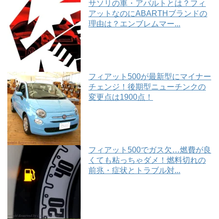
サソリの車・アバルトとは？フィ
アットなのにABARTHブランドの
理由は？エンブレムマー...
フィアット500が最新型にマイナー
チェンジ！後期型ニューチンクの
変更点は1900点！
フィアット500でガス欠…燃費が良
くても粘っちゃダメ！燃料切れの
前兆・症状とトラブル対...