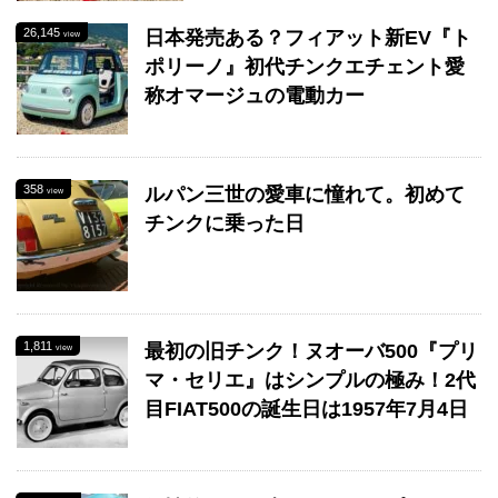
26,145
日本発売ある？フィアット新EV『ト
view
ポリーノ』初代チンクエチェント愛
称オマージュの電動カー
358
ルパン三世の愛車に憧れて。初めて
view
チンクに乗った日
1,811
最初の旧チンク！ヌオーバ500『プリ
view
マ・セリエ』はシンプルの極み！2代
目FIAT500の誕生日は1957年7月4日