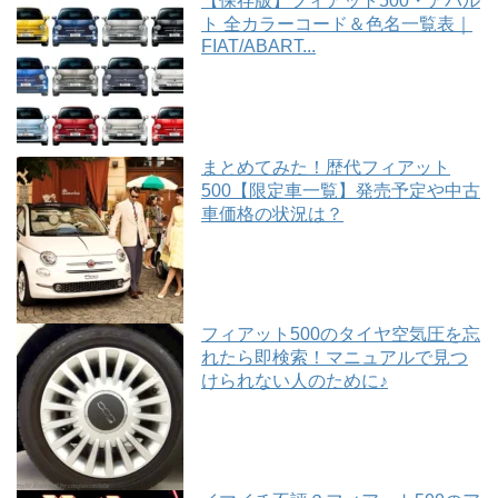
【保存版】フィアット500・アバル
ト 全カラーコード＆色名一覧表｜
FIAT/ABART...
まとめてみた！歴代フィアット
500【限定車一覧】発売予定や中古
車価格の状況は？
フィアット500のタイヤ空気圧を忘
れたら即検索！マニュアルで見つ
けられない人のために♪