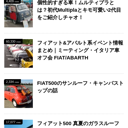
4,409
個性的すぎる車！ムルティプラと
view
は？初代Multiplaとキモ可愛い2代目
をご紹介しチャオ！
60,330
フィアット&アバルト系イベント情報
view
まとめ｜ミーティング・イタリア車
オフ会 FIAT/ABARTH
2,334
FIAT500のサンルーフ・キャンバスト
view
ップの話
17,077
フィアット500 真夏のガラスルーフ
view