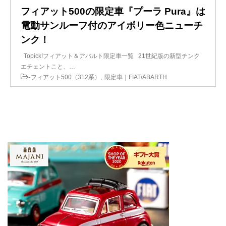
フィアット500の限定車『プーラ Pura』は
電動サンルーフ付のアイボリー色ニューチ
ンク！
Topick!フィアット＆アバルト限定車一覧 21世紀版の新型チンク
エチェントこと、…
-
,
フィアット500（312系）
限定車｜FIAT/ABARTH