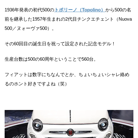
1936年発表の初代500の
トポリーノ（Topolino）
から500の名
前を継承した1957年生まれの2代目チンクエチェント（Nuova
500／ヌォーヴァ500）。
その60回目の誕生日を祝って設定された記念モデル！
生産台数は500の60周年ということで560台。
フィアットは数字にちなんでとか、ちょいちょいシャレ絡め
るのホント好きですよね（笑）