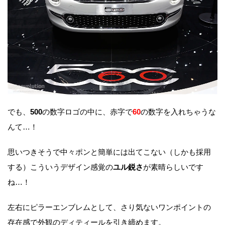
でも、
500
の数字ロゴの中に、赤字で
60
の数字を入れちゃうな
んて…！
思いつきそうで中々ポンと簡単には出てこない（しかも採用
する）こういうデザイン感覚の
ユル鋭さ
が素晴らしいです
ね…！
左右にピラーエンブレムとして、さり気ないワンポイントの
存在感で外観のディティールを引き締めます。