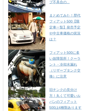
プ不具合の...
まとめてみた！歴代
フィアット500【限
定車一覧】発売予定
や中古車価格の状況
は？
フィアット500に多
い故障箇所！クーラ
ント・冷却水漏れ
（リザーブタンク交
換）に注意
旧チンクの見分け
方！丸くて可愛いル
パンのフィアット
500は4種類あります