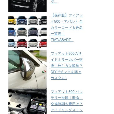
ダ...
【保存版】フィアッ
ト500・アバルト 全
カラーコード＆色名
一覧表｜
FIAT/ABART...
フィアット500のサ
イドミラーカバー交
換！外し方は簡単？
DIYでチンクを楽々
カスタム♪
フィアット500 バッ
テリー交換｜寿命・
交換時期や費用は？
アイドリングストッ