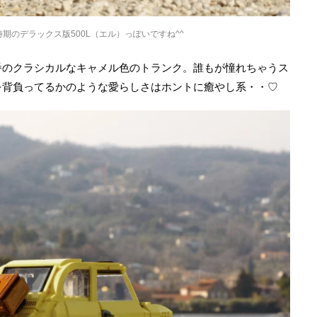
期のデラックス版500L（エル）っぽいですね^^
番のクラシカルなキャメル色のトランク。誰もが憧れちゃうス
を背負ってるかのような愛らしさはホントに癒やし系・・♡