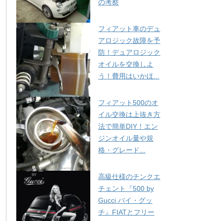
の考察
フィアット車のデュ
アロジック故障を予
防！デュアロジック
オイルを交換しよ
う！費用はいかほ...
フィアット500のオ
イル交換は上抜き方
法で簡単DIY！エン
ジンオイル量や規
格・グレード...
高級仕様のチンクエ
チェント『500 by
Gucci バイ・グッ
チ』FIATとフリー