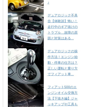
♪
デュアロジック不具
合【体験談】怖い！
走行中のギア抜けの
トラブル…故障の原
因と対策はある...
デュアロジックの操
作方法！エンジン始
動・停車の仕方は？
正しい運転と乗り方
でフィアット車...
フィアット500のエ
ンジンオイル交換方
法【下抜き編】ジャ
ッキアップや工具も